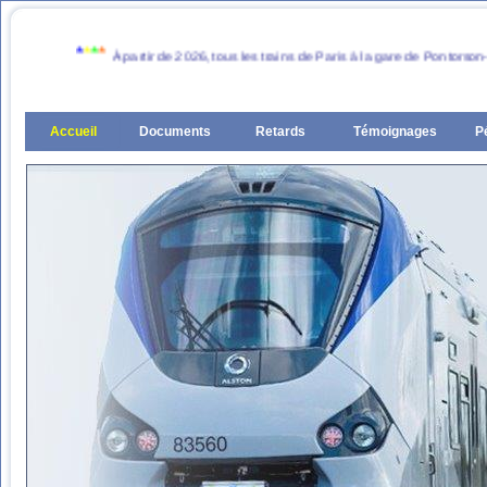
*
*
*
*
À partir de 2026, tous les trains de Paris à la gare de Pontorson-Mont S
Accueil
Documents
Retards
Témoignages
P